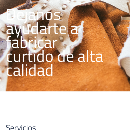
Dejanos
ayudarte a
fabricar
curtido de alta
calidad
Servicios