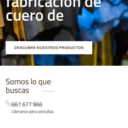
fabricación de
cuero de
a
l
t
a
c
a
l
i
d
a
d
DESCUBRE NUESTROS PRODUCTOS
Somos lo que
buscas
661 677 966
Llámanos para consultas